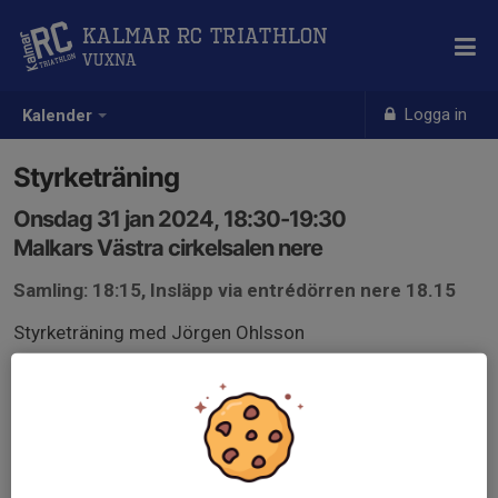
Kalmar RC Triathlon
Vuxna
Logga in
Kalender
Styrketräning
Onsdag 31 jan 2024, 18:30-19:30
Malkars Västra cirkelsalen nere
Samling: 18:15, Insläpp via entrédörren nere 18.15
Styrketräning med Jörgen Ohlsson