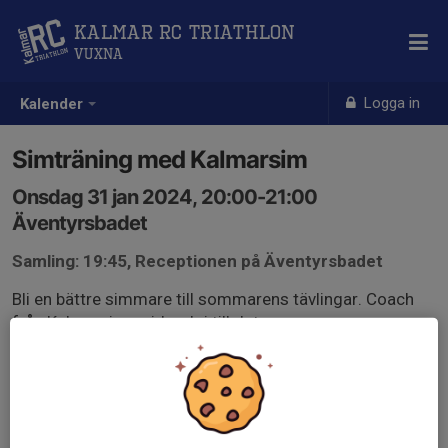
Kalmar RC Triathlon
Vuxna
Logga in
Kalender
Simträning med Kalmarsim
Onsdag 31 jan 2024, 20:00-21:00
Äventyrsbadet
Samling: 19:45, Receptionen på Äventyrsbadet
Bli en bättre simmare till sommarens tävlingar. Coach
från Kalmarsim guidar dej till det.
Du bör kunna simma crawl 200m i ett svep för att kunna
delta.