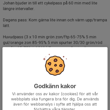
Johan bjuder in till ett cykelpass på 60 min med lite
längre intervaller.
Dagens pass: Kom gärna lite innan och värm upp/trampa
lätt.
Huvudpass (3 x 10 min grön zon/ftp 65-75% 5 min
gul/orange zon 85-95% 5 min spurter 30/30 grön/röd
zon ftp 65-75%/>106%) Trampa ner 3 min eller mer
För dig som vill cykla lite längre finns möjlighet att
anpassa passet och köra lite lugnare och sedan sitta
kvar efter passet, och på så sätt få ett längre och
lugnare pass. Salen är bokad av klubben mellan kl 9-11.
Godkänn kakor
Praktisk information:
App: Intelligent cycling
Vi använder oss av kakor (cookies) för att vår
webbplats ska fungera bra för dig. De används
även för webbanalys i syfte att hjälpa oss att
- Behövs i egen telefon för att se Watt/Rpm. Ladda hem
förbättra våra tjänster.