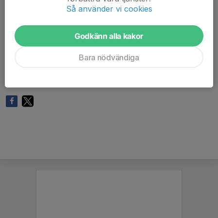
inför passet.
Så använder vi cookies
- Genomgång av passet på plats.
- Kom gärna i god tid för genomgång av app/cykel.
- Om du inte själv har medlemskort på Malkars är det
Godkänn alla kakor
viktigt att ni är på plats till 8.45 för att bli insläppt av
ansvarig ledare.
Bara nödvändiga
- Vid frånvaro glöm ej bort att avanmäla dig så andra får
möjlighet att fylla din plats.