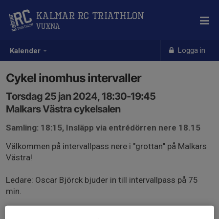
Kalmar RC Triathlon
Vuxna
Logga in
Kalender
Cykel inomhus intervaller
Torsdag 25 jan 2024, 18:30-19:45
Malkars Västra cykelsalen
Samling: 18:15, Insläpp via entrédörren nere 18.15
Välkommen på intervallpass nere i "grottan" på Malkars
Västra!
Ledare: Oscar Björck bjuder in till intervallpass på 75
min.
Praktisk information: