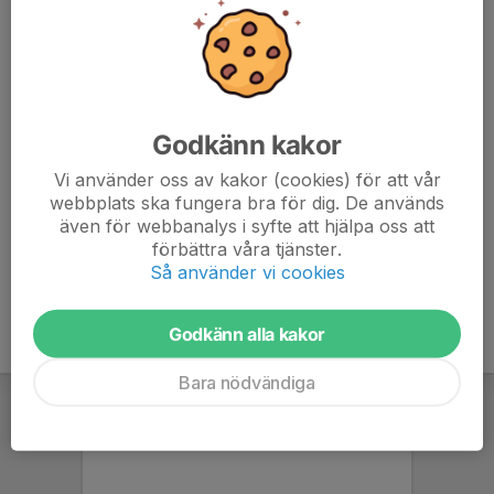
App: Intelligent cycling
Behövs i egen telefon för att se Watt/Rpm. Ladda hem
inför passet.
Genomgång av passet på plats.
Godkänn kakor
Kom gärna i god tid för genomgång av app/cykel.
Vid frånvaro glöm ej bort att avanmäla dig så andra får
Vi använder oss av kakor (cookies) för att vår
möjlighet att fylla din plats.
webbplats ska fungera bra för dig. De används
även för webbanalys i syfte att hjälpa oss att
förbättra våra tjänster.
Så använder vi cookies
Godkänn alla kakor
Bara nödvändiga