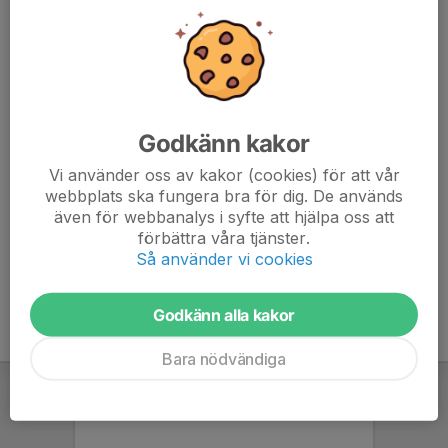
mellan Smedby och Ljungbyholm. Vi cyklar tillsammans
till Dörby kyrka och startar intervallerna därefter. Vi
återsamlas vid Dörby kyrka efteråt.
Kvällens intervaller blir:
Godkänn kakor
15x(40+20), 5min aktiv vila, 15x(40+20).
Vi använder oss av kakor (cookies) för att vår
webbplats ska fungera bra för dig. De används
Välkommen!
även för webbanalys i syfte att hjälpa oss att
förbättra våra tjänster.
Så använder vi cookies
Godkänn alla kakor
Bara nödvändiga