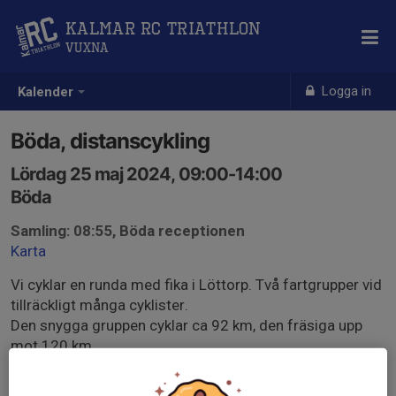
Kalmar RC Triathlon
Vuxna
Logga in
Kalender
Böda, distanscykling
Lördag 25 maj 2024, 09:00-14:00
Böda
Samling: 08:55, Böda receptionen
Karta
Vi cyklar en runda med fika i Löttorp. Två fartgrupper vid
tillräckligt många cyklister.
Den snygga gruppen cyklar ca 92 km, den fräsiga upp
mot 120 km.
Kartan ovan är den något kortare rundan, kartan nedan
är den lite längre rundan.