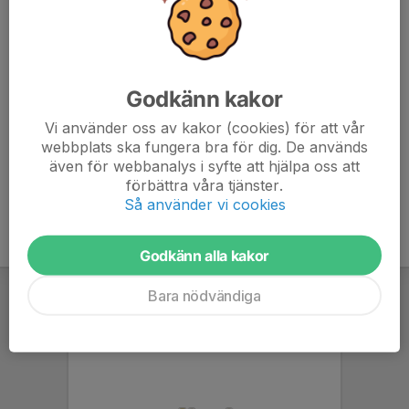
fler ansluta. Vi brukar ha grupper som springer mellan 5-
6:30 tempo, kan även vara något snabbare eller
långsammare.
Godkänn kakor
Vi startar kl: 09:00, du kan byta om och duscha på
Malkars, insläpp är kl: 08:45.
Vi använder oss av kakor (cookies) för att vår
webbplats ska fungera bra för dig. De används
även för webbanalys i syfte att hjälpa oss att
förbättra våra tjänster.
Så använder vi cookies
Godkänn alla kakor
Bara nödvändiga