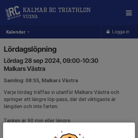
Kalmar RC Triathlon
Vuxna
Logga in
Kalender
Lördagslöpning
Lördag 28 sep 2024, 09:00-10:30
Malkars Västra
Samling: 08:55, Malkars Västra
Varje lördag träffas vi utanför Malkars Västra och
springer ett längre löp-pass, där det viktigaste är
längden och inte farten.
Tanken är 90 min eller längre.
Skriv gärna det tempo som du vill springa i så kommer