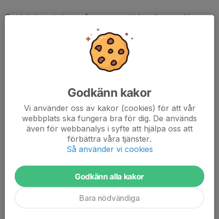
Det här är en träningsform som stärker dig som löpare
och du blir trött både fysiskt och mentalt eftersom det
kräver ett stort fokus på fotisättning. Tempot anpassas
efter mörker och terräng och det är en träningsform
som är rolig och där tiden går väldigt snabbt! Vi springer
ca 60 minuter.
Godkänn kakor
Samling vid parkeringen som finns nedanför Krankelösa
paddel
Vi använder oss av kakor (cookies) för att vår
webbplats ska fungera bra för dig. De används
Adress:
även för webbanalys i syfte att hjälpa oss att
Krankelösa 141
förbättra våra tjänster.
388 92 Ljungbyholm
Så använder vi cookies
Godkänn alla kakor
Bara nödvändiga