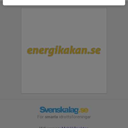
För
smarta
idrottsföreningar