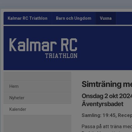
Kalmar RC Triathlon
Barn och Ungdom
Vuxna
Simträning m
Hem
Onsdag 2 okt 202
Nyheter
Äventyrsbadet
Kalender
Samling: 19:45, Rece
Passa på att träna med