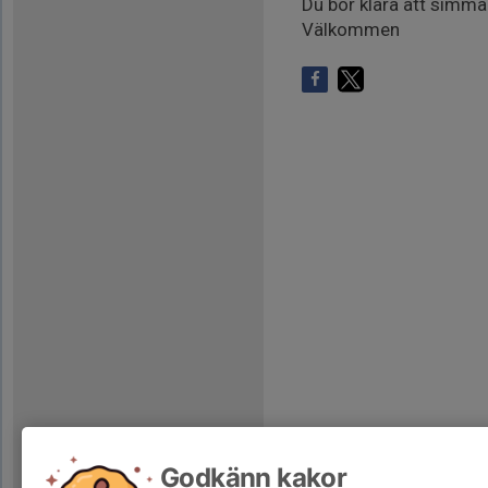
Du bör klara att simma
Välkommen
Godkänn kakor