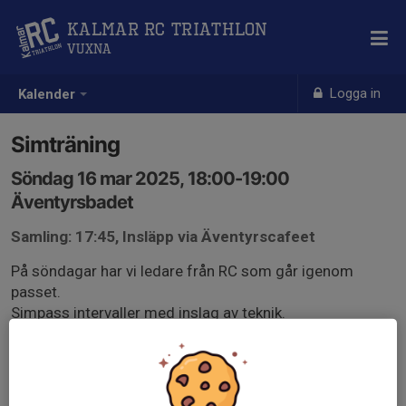
Kalmar RC Triathlon
Vuxna
Logga in
Kalender
Simträning
Söndag 16 mar 2025, 18:00-19:00
Äventyrsbadet
Samling: 17:45, Insläpp via Äventyrscafeet
På söndagar har vi ledare från RC som går igenom
passet.
Simpass intervaller med inslag av teknik.
5 banor med intervaller/teknik 1h (max 6st per bana inkl
de som startar med teknikbanan)
2 banor nybörjare/teknik i 30 min (de som simmar på
dessa banor går över till de andra banorna efter 30 min