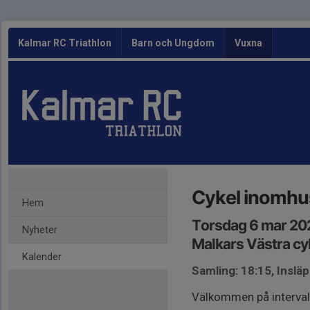
Kalmar RC Triathlon
Barn och Ungdom
Vuxna
Cykel inomhus
Hem
Torsdag 6 mar 20
Nyheter
Malkars Västra cy
Kalender
Samling: 18:15, Inslä
Välkommen på intervall