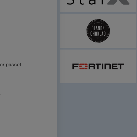
ör passet.
.