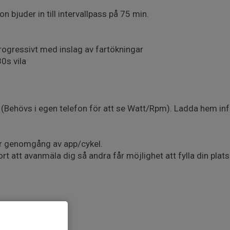
n bjuder in till intervallpass på 75 min.
ogressivt med inslag av fartökningar
0s vila
ng (Behövs i egen telefon för att se Watt/Rpm). Ladda hem inf
ör genomgång av app/cykel.
rt att avanmäla dig så andra får möjlighet att fylla din plats