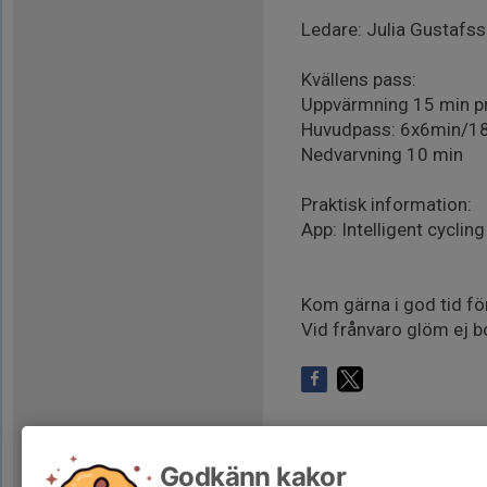
Ledare: Julia Gustafsso
Kvällens pass:
Uppvärmning 15 min pr
Huvudpass: 6x6min/18
Nedvarvning 10 min
Praktisk information:
App: Intelligent cycli
Kom gärna i god tid f
Vid frånvaro glöm ej bo
Godkänn kakor