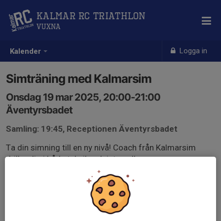
Kalmar RC Triathlon
Vuxna
Logga in
Kalender
Simträning med Kalmarsim
Onsdag 19 mar 2025, 20:00-21:00
Äventyrsbadet
Samling: 19:45, Receptionen Äventyrsbadet
Ta din simning till en ny nivå! Coach från Kalmarsim
drillar dig i både teknik och intervaller.
Du bör klara 200m crawl i ett svep för att kunna delta.
Välkommen!