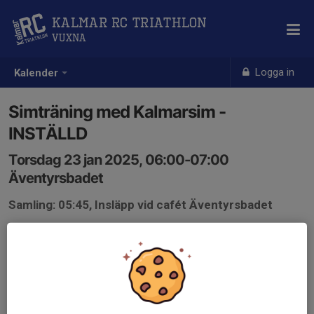
Kalmar RC Triathlon
Vuxna
Logga in
Kalender
Simträning med Kalmarsim -
INSTÄLLD
Torsdag 23 jan 2025, 06:00-07:00
Äventyrsbadet
Samling: 05:45, Insläpp vid cafét Äventyrsbadet
Pga akut servicearbete i simhallen är onsdagens
simning inställd.