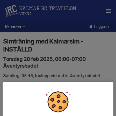
Kalmar RC Triathlon
Vuxna
Logga in
Kalender
Simträning med Kalmarsim -
INSTÄLLD
Torsdag 20 feb 2025, 06:00-07:00
Äventyrsbadet
Samling: 05:45, Insläpp vid cafét Äventyrsbadet
Pga servicearbete med asbets i källaren är simhallen
stängd och vår simning är inställd