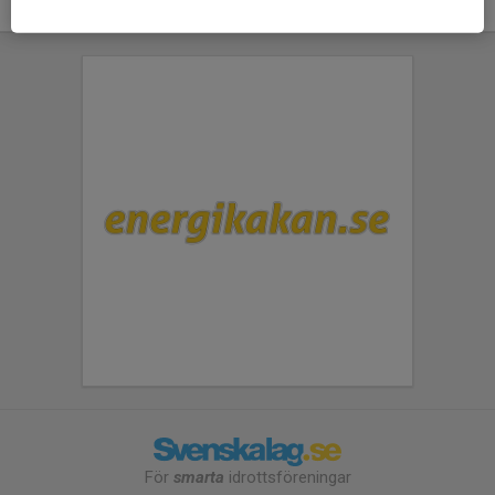
För
smarta
idrottsföreningar