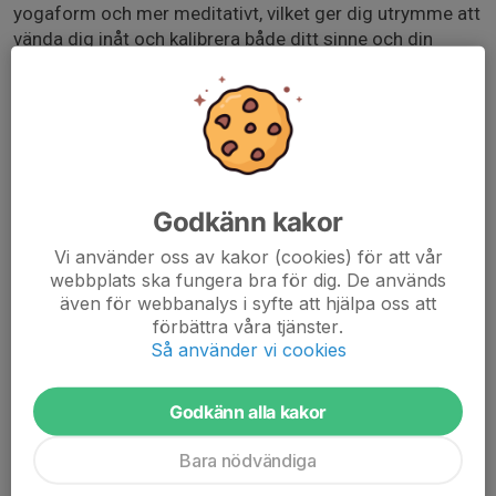
yogaform och mer meditativt, vilket ger dig utrymme att
vända dig inåt och kalibrera både ditt sinne och din
kropps fysiska funktioner. Eftersom du håller poser
under en längre tid än vad du skulle göra i andra
traditionella typer av yoga, hjälper yinyoga dig att
sträcka ut och förlänga de sällan använda vävnaderna
samtidigt som du lär dig hur du andas genom obehag
och sitter med dina tankar.
Godkänn kakor
Fördelar med Yinyoga:
Vi använder oss av kakor (cookies) för att vår
1. Sträcker ut bindväv
webbplats ska fungera bra för dig. De används
2.Ökar flexibiliteten
även för webbanalys i syfte att hjälpa oss att
3. Ökar din cirkulation
förbättra våra tjänster.
4. Minskar stressnivåer
Så använder vi cookies
Godkänn alla kakor
Bara nödvändiga