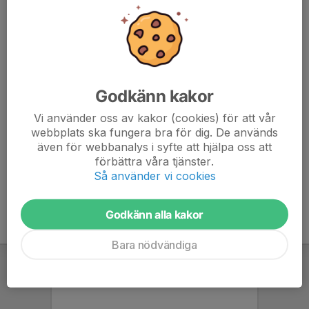
Total tid: 1h
Vi ni läsa om passet för varje vecka så följer ni länken
nedan:
www.kalmarrc.com/dokument/d6b6beb9-7a80-4e27-
Godkänn kakor
ad2f-
f701d6c08506/Intervallträning%20löpning%20tisdagar
Vi använder oss av kakor (cookies) för att vår
%20period%202%20vår%202025.pdf
webbplats ska fungera bra för dig. De används
även för webbanalys i syfte att hjälpa oss att
förbättra våra tjänster.
Så använder vi cookies
Godkänn alla kakor
Bara nödvändiga