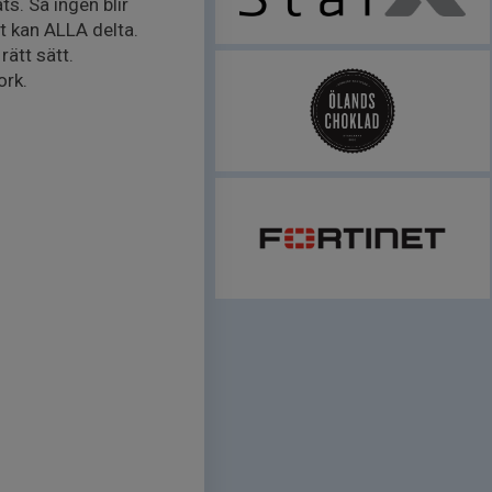
s. Så ingen blir
tt kan ALLA delta.
rätt sätt.
ork.