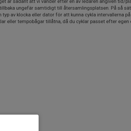
 är sådant att vi vänder efter en av ledaren angiven tid/plat
illbaka ungefär samtidigt till återsamlingsplatsen. På så sä
 typ av klocka eller dator för att kunna cykla intervallerna på 
lar eller tempobågar tillåtna, då du cyklar passet efter egen 