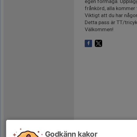
egen förmåga. Upplägget
frånkörd, alla kommer t
Viktigt att du har någon
Detta pass är TT/tricyk
Välkommen!
Godkänn kakor