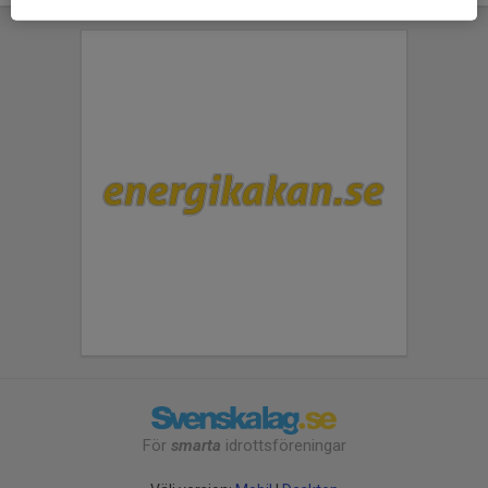
För
smarta
idrottsföreningar