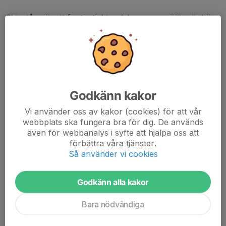
Skivstång är ett fantastiskt redskap som möjliggör hög
individanpassning gällande vikt, den utmanar även våra
stabiliserande muskler.
Klassen är inte taktbaserad utan du kan jobba i eget
tempo.
Godkänn kakor
För att kunna erbjuda fler styrkepass till våra
medlemmar kommer vi under hösten att dela passet
Vi använder oss av kakor (cookies) för att vår
webbplats ska fungera bra för dig. De används
med medlemmar från Malkars. Det innebär att vi har
även för webbanalys i syfte att hjälpa oss att
50% av platserna och de andra 50% är till för
förbättra våra tjänster.
Malkarsmedlemmar att boka.
Så använder vi cookies
Godkänn alla kakor
Bara nödvändiga