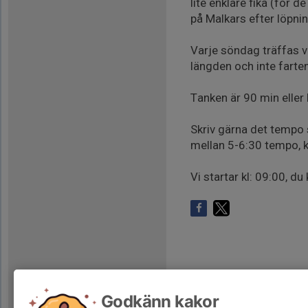
lite enklare fika (för 
på Malkars efter löpni
Varje söndag träffas vi
längden och inte farten
Tanken är 90 min eller 
Skriv gärna det tempo 
mellan 5-6:30 tempo, 
Vi startar kl: 09:00, d
Godkänn kakor