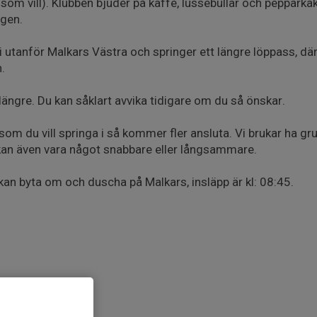
de som vill). Klubben bjuder på kaffe, lussebullar och peppark
ngen.
 utanför Malkars Västra och springer ett längre löppass, där
.
längre. Du kan såklart avvika tidigare om du så önskar.
som du vill springa i så kommer fler ansluta. Vi brukar ha g
kan även vara något snabbare eller långsammare.
u kan byta om och duscha på Malkars, insläpp är kl: 08:45.