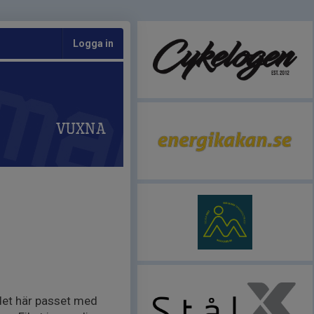
Logga in
Vuxna
 det här passet med