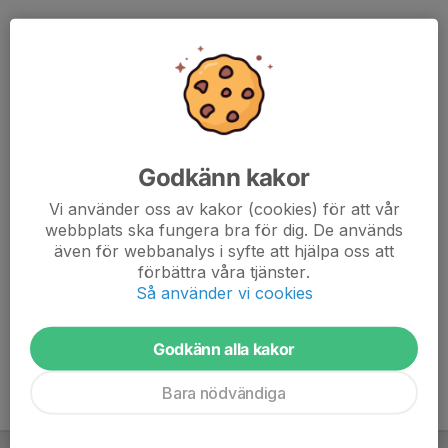
Praktisk information:
App: Intelligent cycling (Behövs i egen telefon för att se
Watt/Rpm). Ladda hem inför passet.
Genomgång av passet på plats.
Godkänn kakor
Kom gärna i god tid för genomgång av app/cykel.
Vid frånvaro glöm ej bort att avanmäla dig så andra får
Vi använder oss av kakor (cookies) för att vår
möjlighet att fylla din plats.
webbplats ska fungera bra för dig. De används
Insläpp vid entrédörren nere sker kl.18.15. Receptionen
även för webbanalys i syfte att hjälpa oss att
är öppen och bemannad till 18.00.
förbättra våra tjänster.
Så använder vi cookies
Godkänn alla kakor
Bara nödvändiga