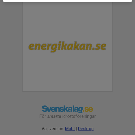
För
smarta
idrottsföreningar
Välj version:
Mobil
|
Desktop