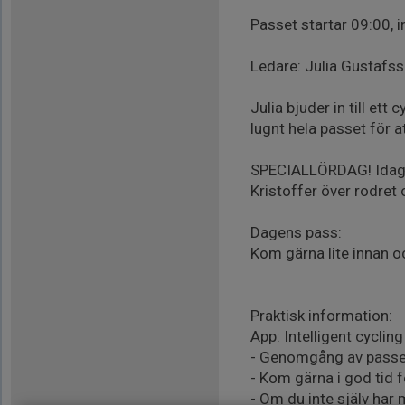
Passet startar 09:00, i
Ledare: Julia Gustafs
Julia bjuder in till ett
lugnt hela passet för a
SPECIALLÖRDAG! Idag fi
Kristoffer över rodret 
Dagens pass:
Kom gärna lite innan o
Praktisk information:
App: Intelligent cyclin
- Genomgång av passet
- Kom gärna i god tid
- Om du inte själv har m