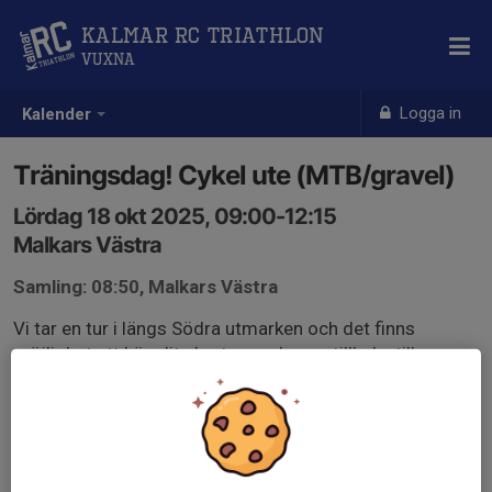
Kalmar RC Triathlon
Vuxna
Logga in
Kalender
Träningsdag! Cykel ute (MTB/gravel)
Lördag 18 okt 2025, 09:00-12:15
Malkars Västra
Samling: 08:50, Malkars Västra
Vi tar en tur i längs Södra utmarken och det finns
möjlighet att köra lite kortare och vara tillbaka till
Malkars innan 11.00, och det finns också möjlighet att
förlänga och vara tillbaka till Malkars strax efter 12.00