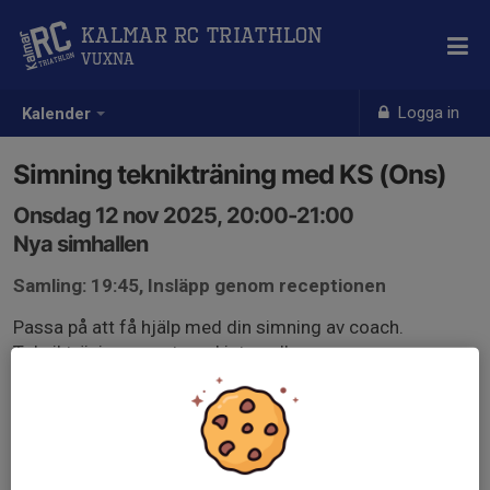
Kalmar RC Triathlon
Vuxna
Logga in
Kalender
Simning teknikträning med KS (Ons)
Onsdag 12 nov 2025, 20:00-21:00
Nya simhallen
Samling: 19:45, Insläpp genom receptionen
Passa på att få hjälp med din simning av coach.
Teknikträning varvat med intervaller.
Du bör kunna crawl 200m i ett svep för att kunna
deltaga.
Välkommen!