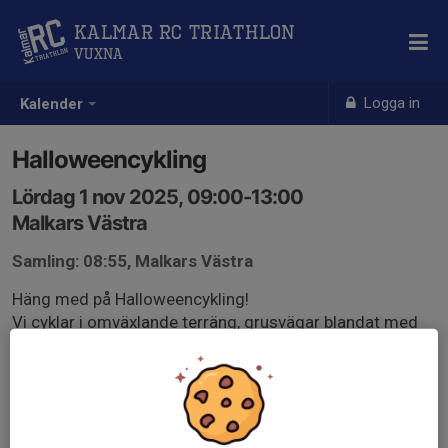
Kalmar RC Triathlon
Vuxna
Logga in
Kalender
Halloweencykling
Lördag 1 nov 2025, 09:00-13:00
Malkars Västra
Samling: 08:55, Malkars Västra
Häng med på Halloweencykling!
Vi cyklar i omväxlande terräng, grusvägar blandat med
lättare stigar. Rundan tar 2-3 timmar + fikatid.
Lämpligast cykel är mtb.
Klubben bjussar på fika i slutet av rundan.
Fart efter kamrat med några sprätt.
Välkommen!