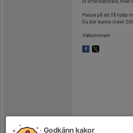
in eftersläntrare, men 
Passa på att få hjälp 
Du bör kunna crawl 200
Välkommen!
Godkänn kakor