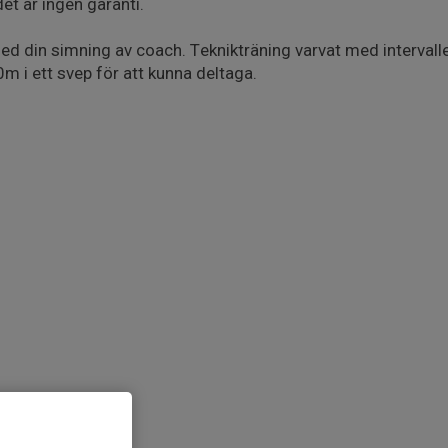
det är ingen garanti.
med din simning av coach. Teknikträning varvat med intervalle
m i ett svep för att kunna deltaga.