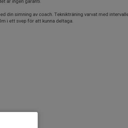
det är ingen garanti.
med din simning av coach. Teknikträning varvat med intervalle
m i ett svep för att kunna deltaga.