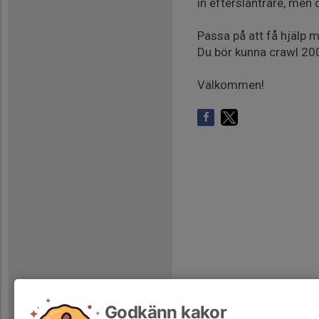
in eftersläntrare, men 
Passa på att få hjälp 
Du bör kunna crawl 200
Välkommen!
Godkänn kakor