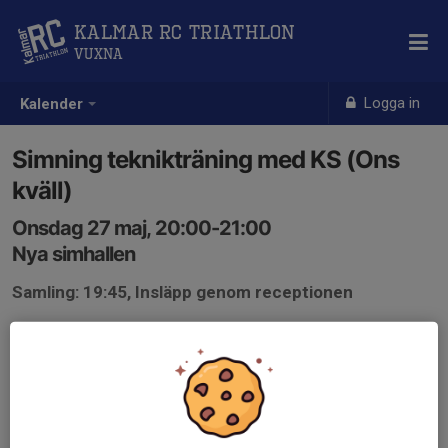
Kalmar RC Triathlon
Vuxna
Logga in
Kalender
Simning teknikträning med KS (Ons
kväll)
Onsdag 27 maj, 20:00-21:00
Nya simhallen
Samling: 19:45, Insläpp genom receptionen
Passa på att få hjälp med din simning av coach.
Teknikträning varvat med intervaller.
Du bör kunna crawl 200m i ett svep för att kunna
deltaga.
Välkommen!