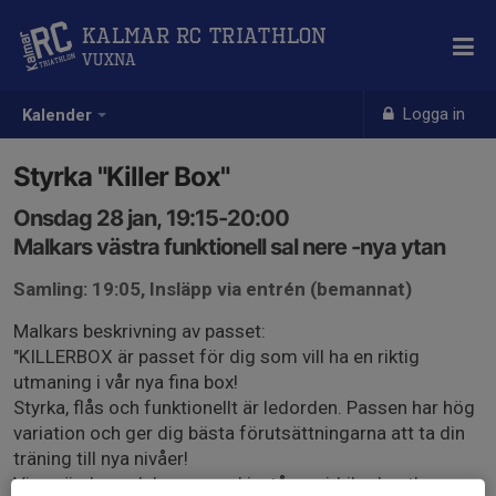
Kalmar RC Triathlon
Vuxna
Logga in
Kalender
Styrka "Killer Box"
Onsdag 28 jan, 19:15-20:00
Malkars västra funktionell sal nere -nya ytan
Samling: 19:05, Insläpp via entrén (bemannat)
Malkars beskrivning av passet:
"KILLERBOX är passet för dig som vill ha en riktig
utmaning i vår nya fina box!
Styrka, flås och funktionellt är ledorden. Passen har hög
variation och ger dig bästa förutsättningarna att ta din
träning till nya nivåer!
Vi använder redskap som skivstång, airbike, hantlar,