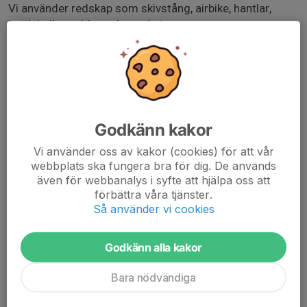
Vi använder redskap som skivstång, airbike, hantlar,
kettlebells, roddar och mycket mer.
Varje ny klass är unik med nytt spännande upplägg, med
roliga och tuffa utmaningar.
Våra kompetenta inspiratörer tar hand om dig i boxen
och träningen präglas av gemenskap.
Vi hjälper dig maximera din träning och även utvecklas
tekniskt. Häng med i gemenskapen, nu kör vi!"
Godkänn kakor
Ledare: Nicklas Gräns från Malkars
Vi använder oss av kakor (cookies) för att vår
webbplats ska fungera bra för dig. De används
även för webbanalys i syfte att hjälpa oss att
Insläpp sker via receptionen som är bemannad fram till
förbättra våra tjänster.
19.00
Så använder vi cookies
Godkänn alla kakor
Bara nödvändiga