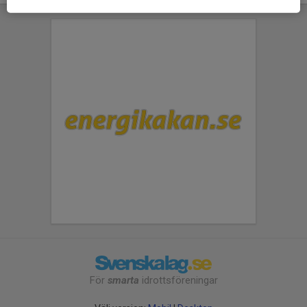
För
smarta
idrottsföreningar