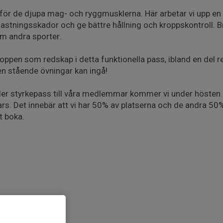
för de djupa mag- och ryggmusklerna. Här arbetar vi upp en s
astningsskador och ge bättre hållning och kroppskontroll.
nom andra sporter.
oppen som redskap i detta funktionella pass, ibland en del 
n stående övningar kan ingå!
fler styrkepass till våra medlemmar kommer vi under hösten
. Det innebär att vi har 50% av platserna och de andra 50% ä
 boka.