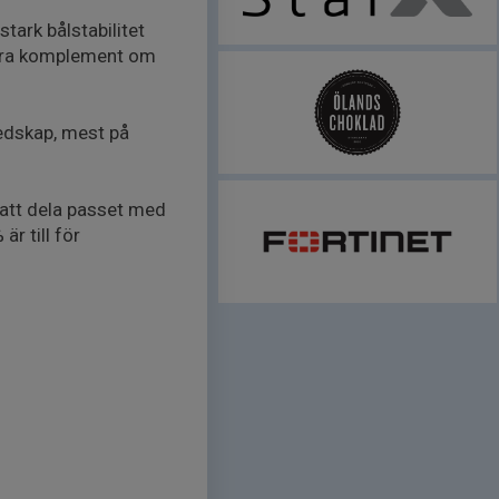
tark bålstabilitet
 Bra komplement om
redskap, mest på
 att dela passet med
r till för