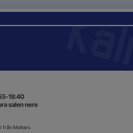
:55-18:40
ora salen nere
n från Malkars