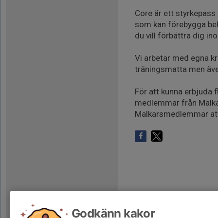
Core är ett styrkepass 
som kan förebygga bel
du vill förbättra dig i
Vi arbetar med egna kr
träningsmatta men äve
För att kunna erbjuda 
medlemmar från Malkars
Malkarsmedlemmar att
Godkänn kakor