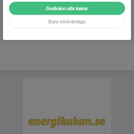
viktigt att ni är på plats till 8.45 för att bli insläppt av
ansvarig ledare.
Godkänn alla kakor
- Vid frånvaro glöm ej bort att avanmäla dig så andra får
möjlighet att fylla din plats.
Bara nödvändiga