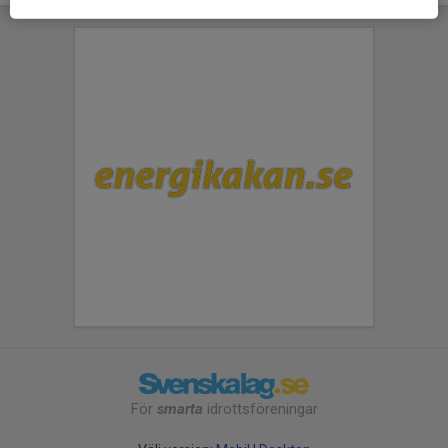
För
smarta
idrottsföreningar