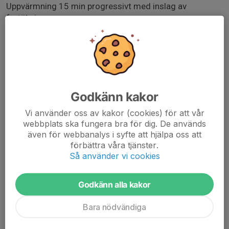
Uppvärmning 15 min progressivt med inslag av
fartökningar
Huvudpass: 3x(10 min, vila 90sek, 6x30s/30, vila 90sek)
Nedvarvning 10 min
Praktisk information:
App: Mowl (Behövs i egen telefon för att se Watt/Rpm).
Ladda hem inför passet.
Godkänn kakor
Vi använder oss av kakor (cookies) för att vår
webbplats ska fungera bra för dig. De används
Kom gärna i god tid för genomgång av app/cykel.
även för webbanalys i syfte att hjälpa oss att
Vid frånvaro glöm ej bort att avanmäla dig så andra får
förbättra våra tjänster.
möjlighet att fylla din plats.
Så använder vi cookies
Godkänn alla kakor
Bara nödvändiga