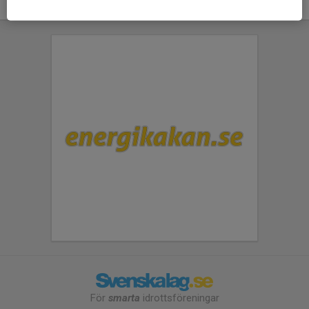
För
smarta
idrottsföreningar