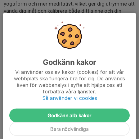
yogaform och mer meditativt, vilket ger dig utrymme att
vända dig inåt och kalibrera både ditt sinne och din
kropps fysiska funktioner. Eftersom du håller poser
under en längre tid än vad du skulle göra i andra
traditionella typer av yoga, hjälper yinyoga dig att
sträcka ut och förlänga de sällan använda vävnaderna
samtidigt som du lär dig hur du andas genom obehag
och sitter med dina tankar.
Godkänn kakor
Fördelar med Yinyoga:
Vi använder oss av kakor (cookies) för att vår
1. Sträcker ut bindväv
webbplats ska fungera bra för dig. De används
2.Ökar flexibiliteten
även för webbanalys i syfte att hjälpa oss att
3. Ökar din cirkulation
förbättra våra tjänster.
4. Minskar stressnivåer
Så använder vi cookies
Godkänn alla kakor
Bara nödvändiga