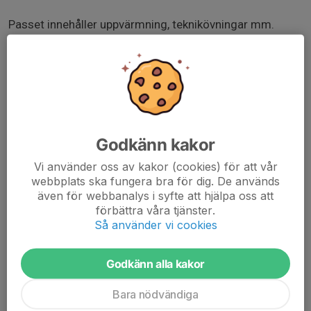
Passet innehåller uppvärmning, teknikövningar mm.
Därefter kommer huvudpasset (40min) där vi springer
runt på Fredriksskans och kör styrka mellan varven.
Alla håller sitt eget tempo och vi börjar och slutar
samtidigt oavsett uppnådd längd.
Om du vill se vilka styrkeövningar som finns så går du till
Godkänn kakor
Östra sidan på Fredriksskans och tittar på de fasta
Vi använder oss av kakor (cookies) för att vår
redskap som finns där.
webbplats ska fungera bra för dig. De används
www.svenskalag.se/dokument/f686f00c-b1e8-4c43-
även för webbanalys i syfte att hjälpa oss att
förbättra våra tjänster.
9c75-
Så använder vi cookies
4ceb719de2ba/Lc3b6pintervaller20VT202026.pdf
Godkänn alla kakor
Bara nödvändiga