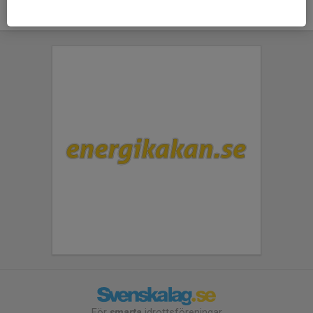
För
smarta
idrottsföreningar