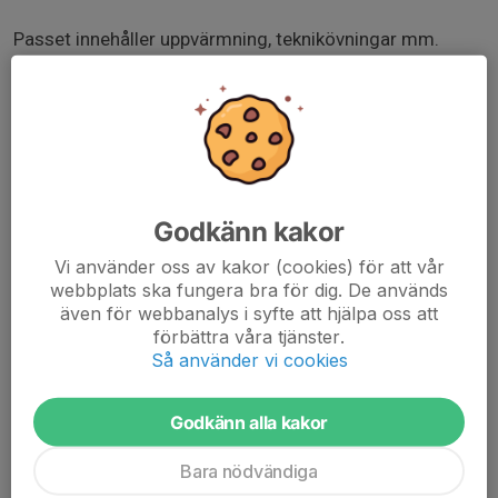
Passet innehåller uppvärmning, teknikövningar mm.
Därefter kommer huvudpasset (40min) där vi springer
runt på Fredriksskans och kör styrka mellan varven.
Alla håller sitt eget tempo och vi börjar och slutar
samtidigt oavsett uppnådd längd.
Om du vill se vilka styrkeövningar som finns så går du till
Godkänn kakor
Östra sidan på Fredriksskans och tittar på de fasta
Vi använder oss av kakor (cookies) för att vår
redskap som finns där.
webbplats ska fungera bra för dig. De används
www.svenskalag.se/dokument/f686f00c-b1e8-4c43-
även för webbanalys i syfte att hjälpa oss att
förbättra våra tjänster.
9c75-
Så använder vi cookies
4ceb719de2ba/Lc3b6pintervaller20VT202026.pdf
Godkänn alla kakor
Bara nödvändiga