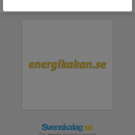
För
smarta
idrottsföreningar