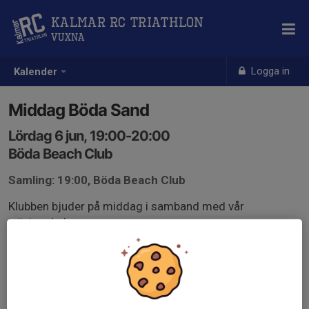
Kalmar RC Triathlon
Vuxna
Logga in
Kalender
Middag Böda Sand
Lördag 6 jun, 19:00-20:00
Böda Beach Club
Samling: 19:00, Böda Beach Club
Klubben bjuder på middag i samband med vår
träningshelg.
Mer info i kalendern.
Viktigt att du anmäler i tid.
Välkommen!