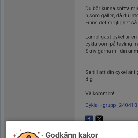
Du bör kunna snitta mi
h som gäller, då du inte
Finns det möjlighet så 
Lämpligast cykel är en s
cykla som på tävling 
Skriv gärna in i din an
Se till att din cykel ä
dig.
Välkommen!
Cykla-i-grupp_24041
Godkänn kakor