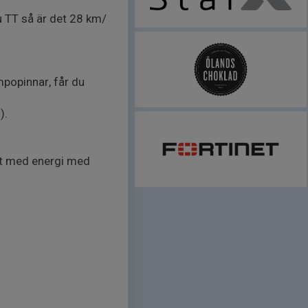
u TT så är det 28 km/
empopinnar, får du
).
ligt med energi med