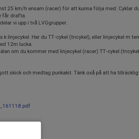
nst 25 km/h ensam (racer) för att kunna följa med. Cyklar d
 får drafta.
delar vi upp i två LVGgrupper.
.k linjecykel. Har du TT-cykel (tricykel), eller linjecykel m t
med 12m lucka.
mälan om du kommer med linjecykel (racer) TT-cykel (tricykel
r i gott skick och medtag punkakit. Tänk oxå på att ha tillräck
0_161118.pdf