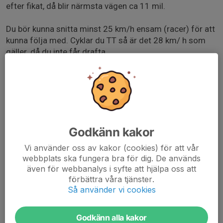
efter fikat, då blir närmsta vägen ca 11 mil.
Du bör kunna snitta minst 25 km/h ensam (racer) för att
kunna följa med. Cyklar du TT så är det 28 km/ h som
gäller, då du inte får drafta.
Finns det möjlighet så delar vi upp i två LVGgrupper.
Lämpligast cykel är en s.k linjecykel. Har du TT-cykel
(tricykel), eller linjecykel m tempopinnar, får du cykla
som på tävling med 12m lucka.
Skriv gärna in i din anmälan om du kommer med
Godkänn kakor
linjecykel (racer) TT-cykel (tricykel).
Vi använder oss av kakor (cookies) för att vår
webbplats ska fungera bra för dig. De används
Se till att din cykel är i gott skick och medtag punkakit.
även för webbanalys i syfte att hjälpa oss att
Tänk oxå på att ha tillräckligt med energi med dig.
förbättra våra tjänster.
Så använder vi cookies
Välkommen!
Godkänn alla kakor
Cykla-i-grupp_240410_161118.pdf