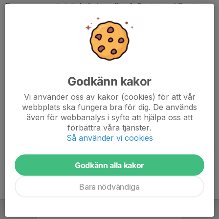
Dagens pass är tröskelintervaller 4x8 min med 2 min
setvila. Vi går igenom passet på plats innan vi börjar.
Bra om du har någon typ av klocka eller dator för att
kunna cykla intervallerna på rätt sätt.
Detta pass är TT/tricyklar eller tempobågar tillåtna, då
Godkänn kakor
du cyklar passet efter egen ork.
Se till att din cykel är i gott skick och medtag punkakit.
Vi använder oss av kakor (cookies) för att vår
webbplats ska fungera bra för dig. De används
även för webbanalys i syfte att hjälpa oss att
Välkommen!
förbättra våra tjänster.
Så använder vi cookies
Godkänn alla kakor
Bara nödvändiga