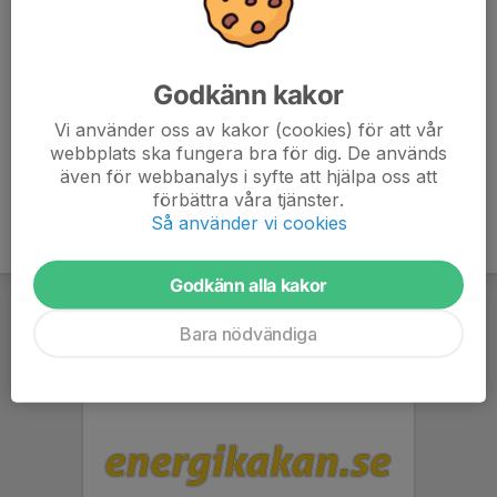
Detta pass är TT/tricyklar eller tempobågar tillåtna, då
du cyklar passet ensam.
Se till att din cykel är i gott skick och medtag punkakit.
Godkänn kakor
Välkommen!
Vi använder oss av kakor (cookies) för att vår
webbplats ska fungera bra för dig. De används
även för webbanalys i syfte att hjälpa oss att
förbättra våra tjänster.
Så använder vi cookies
Godkänn alla kakor
Bara nödvändiga