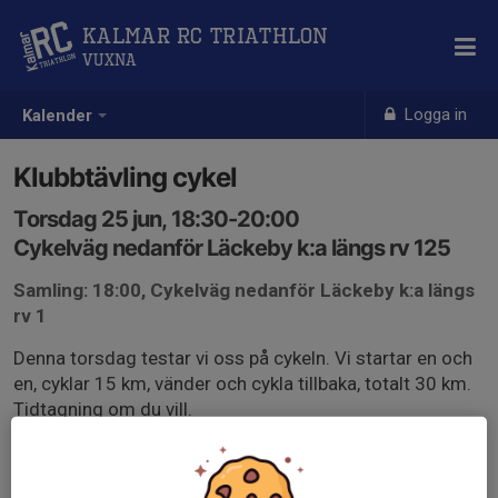
Kalmar RC Triathlon
Vuxna
Logga in
Kalender
Klubbtävling cykel
Torsdag 25 jun, 18:30-20:00
Cykelväg nedanför Läckeby k:a längs rv 125
Samling: 18:00, Cykelväg nedanför Läckeby k:a längs
rv 1
Denna torsdag testar vi oss på cykeln. Vi startar en och
en, cyklar 15 km, vänder och cykla tillbaka, totalt 30 km.
Tidtagning om du vill.
Perfekt att testa sin form och få ut sin ftp inför
sommarens tävlingar. ALLA kan vara med!
Lättare fika efter aktiviteten.