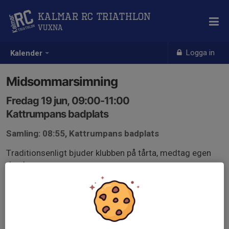
Kalmar RC Triathlon
Vuxna
Logga in
Kalender
Midsommarsimning
Fredag 19 jun, 09:00-11:00
Kattrumpans badplats
Samling: 08:55, Kattrumpans badplats
Traditionsenligt bjuder klubben på tårta, medtag egen
dryck.
Vi äter tårta ca kl. 10.
Välkommen!