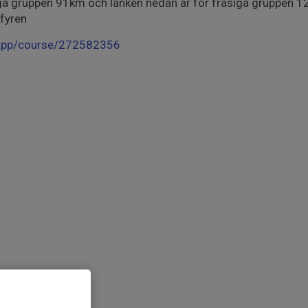
ygga gruppen 91km och länken nedan är för fräsiga gruppen 
 fyren
app/course/272582356