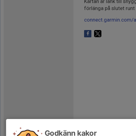
Kartan är länk till sn
förlänga på slutet runt
connect.garmin.com/
Godkänn kakor