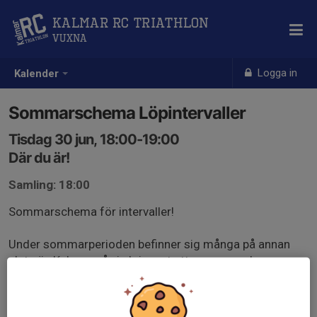
Kalmar RC Triathlon
Vuxna
Logga in
Kalender
Sommarschema Löpintervaller
Tisdag 30 jun, 18:00-19:00
Där du är!
Samling: 18:00
Sommarschema för intervaller!
Under sommarperioden befinner sig många på annan
plats än Kalmar, så vi skriver ut ett sommarschema om
du vill få tips på intervaller under perioden.
• Uppvärmning: 10 minuter lätt jogg