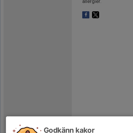
allergier.
Godkänn kakor