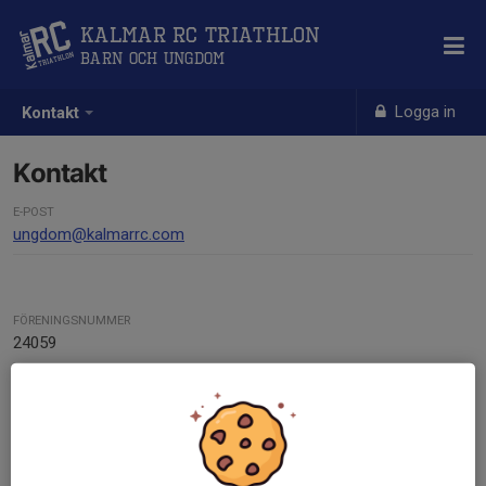
Kalmar RC Triathlon
Barn och Ungdom
Logga in
Kontakt
Kontakt
E-POST
ungdom@kalmarrc.com
FÖRENINGSNUMMER
24059
ORG. NUMMER
802447-8474
BANKGIRO
158-7112