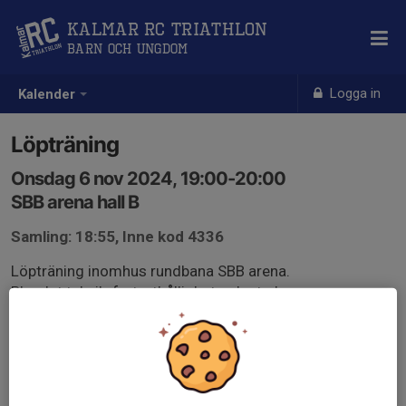
Kalmar RC Triathlon
Barn och Ungdom
Logga in
Kalender
Löpträning
Onsdag 6 nov 2024, 19:00-20:00
SBB arena hall B
Samling: 18:55, Inne kod 4336
Löpträning inomhus rundbana SBB arena.
Blandat teknik, fart, uthållighet och styrka.