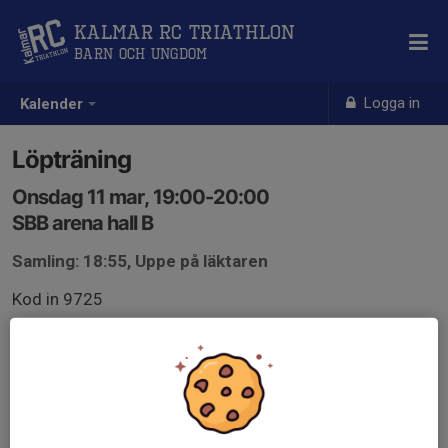
Kalmar RC Triathlon
Barn och Ungdom
Logga in
Kalender
Löpträning
Onsdag 11 mar, 19:00-20:00
SBB arena hall B
Samling: 18:55, Uppe på läktaren
Kod in 9725