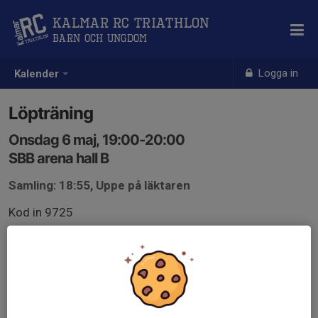
Kalmar RC Triathlon
Barn och Ungdom
Logga in
Kalender
Löpträning
Onsdag 6 maj, 19:00-20:00
SBB arena hall B
Samling: 18:55, Uppe på läktaren
Kod in 9725