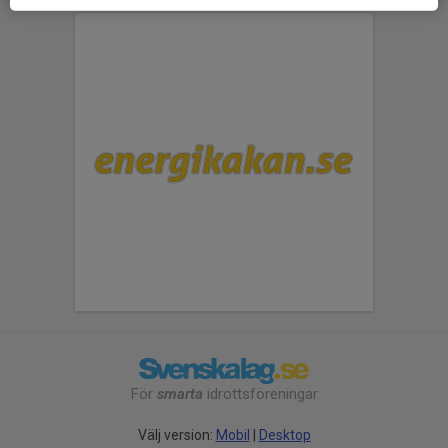
För
smarta
idrottsföreningar
Välj version:
Mobil
|
Desktop