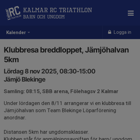
Kalmar RC Triathlon
Barn och Ungdom
Logga in
Kalender
Klubbresa breddloppet, Jämjöhalvan
5km
Lördag 8 nov 2025, 08:30-15:00
Jämjö Blekinge
Samling: 08:15, SBB arena, Fölehagsv 2 Kalmar
Under lördagen den 8/11 arrangerar vi en klubbresa till
Jämjöhalvan som Team Blekinge Löparförening
anordnar.
Distansen 5km har ungdomsklasser.
Klubben står för anmälningsavgiften för barn/ ungdom.