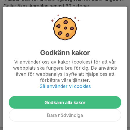
Gäller 5km. Anmälan senast 30 oktober.
Klubben står även för bussresa tur och retur.
I samband med tävlingen erbjuds ombytes- och
duschmöjligheter samt lättare förtäring efter målgång
(macka, saft och kaffe). Det är okej att vara ombytt med
Godkänn kakor
överdragskläder på bussresan dit om man vill.
Vi använder oss av kakor (cookies) för att vår
Anmälan till klubbeventet gör ni här via svenska lag.
webbplats ska fungera bra för dig. De används
även för webbanalys i syfte att hjälpa oss att
www.teamblekinge.nu/sida/94169/jamjohalvan
förbättra våra tjänster.
Så använder vi cookies
Godkänn alla kakor
Bara nödvändiga