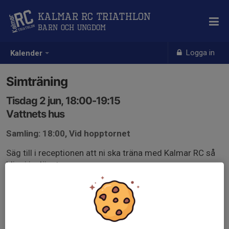
Kalmar RC Triathlon
Barn och Ungdom
Logga in
Kalender
Simträning
Tisdag 2 jun, 18:00-19:15
Vattnets hus
Samling: 18:00, Vid hopptornet
Säg till i receptionen att ni ska träna med Kalmar RC så
blir ni insläppta.